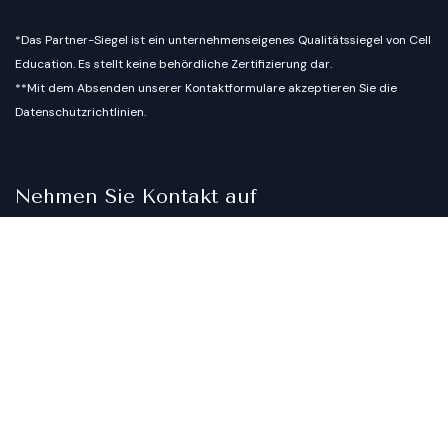
*Das Partner-Siegel ist ein unternehmenseigenes Qualitätssiegel von Cell
Education. Es stellt keine behördliche Zertifizierung dar.
**Mit dem Absenden unserer Kontaktformulare akzeptieren Sie die
Datenschutzrichtlinien.
Nehmen Sie Kontakt auf
Kontakt
info@cell-education.com
Copyright © Cell Education - The Institute
English (US)
|
Deutsch