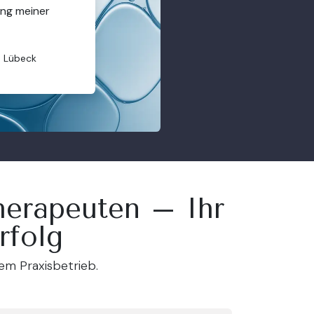
ung meiner
n Lübeck
herapeuten – Ihr
rfolg
rem Praxisbetrieb.