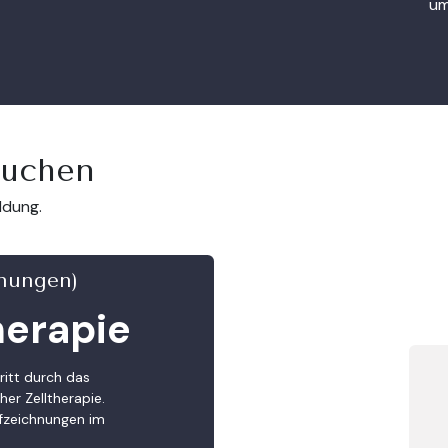
um
buchen
ldung.
hnungen)
herapie
ritt durch das
er Zelltherapie.
fzeichnungen im