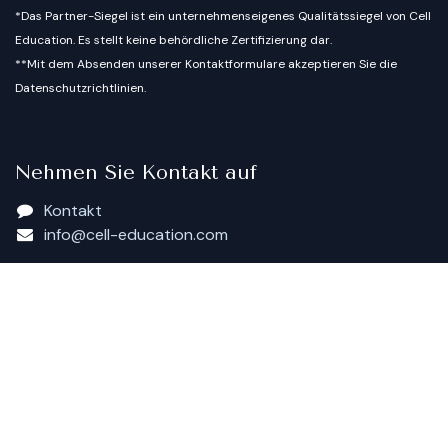
*Das Partner-Siegel ist ein unternehmenseigenes Qualitätssiegel von Cell
Education. Es stellt keine behördliche Zertifizierung dar.
**Mit dem Absenden unserer Kontaktformulare akzeptieren Sie die
Datenschutzrichtlinien.
Nehmen Sie Kontakt auf
Kontakt
info@cell-education.com
Copyright © Cell Education - The Institute
English (US)
|
Deutsch
Powered by
- Die #1
Open-Source-E-Commerce