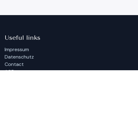
Useful links
Impressum
Datenschutz
Contact
AGBs
*The Partner Seal is a proprietary seal of quality from Cell Education. It
does not constitute official certification.
**By submitting our contact forms, you accept our privacy policy.