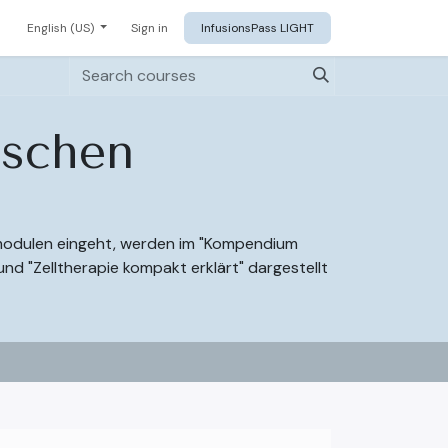
English (US)
Sign in
InfusionsPass LIGHT
ischen
eomodulen eingeht, werden im "Kompendium
 und "Zelltherapie kompakt erklärt" dargestellt