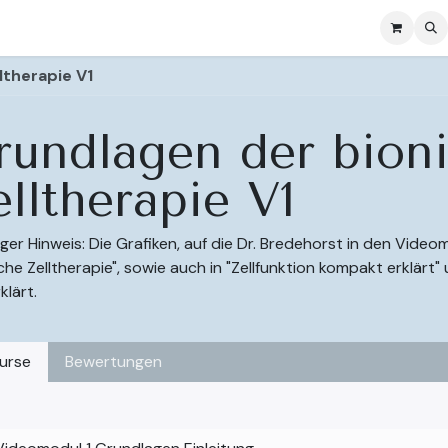
se
Ressources
Courses & Subscription
Courses
ltherapie V1
rundlagen der bion
lltherapie V1
ger Hinweis: Die Grafiken, auf die Dr. Bredehorst in den Vid
che Zelltherapie", sowie auch in "Zellfunktion kompakt erklärt"
klärt.
urse
Bewertungen