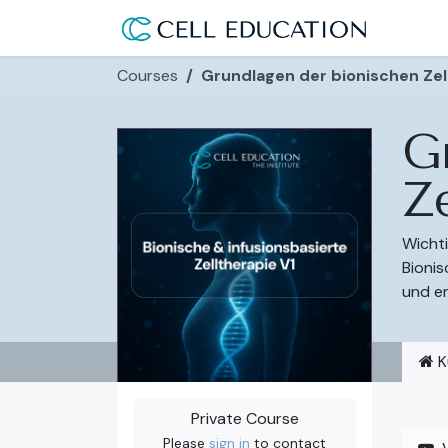
Skip to Content
Use Ca
Courses
Grundlagen der bionischen Zel
G
Ze
Wichti
Bionis
und er
K
Private Course
Please
sign in
to contact