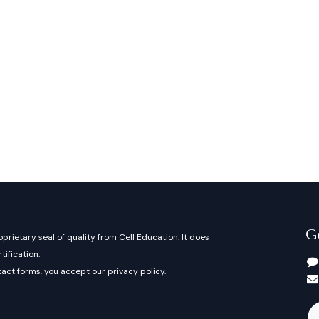
G
oprietary seal of quality from Cell Education. It does
rtification.
act forms, you accept our privacy policy.