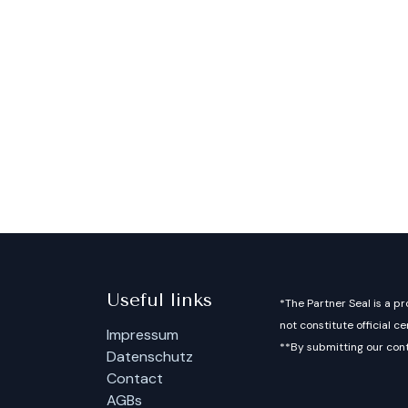
Useful links
*The Partner Seal is a pr
not constitute official ce
Impressum
**By submitting our cont
Datenschutz
Contact
AGBs