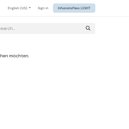
English (US)
Sign in
InfusionsPass LIGHT
tehen möchten.